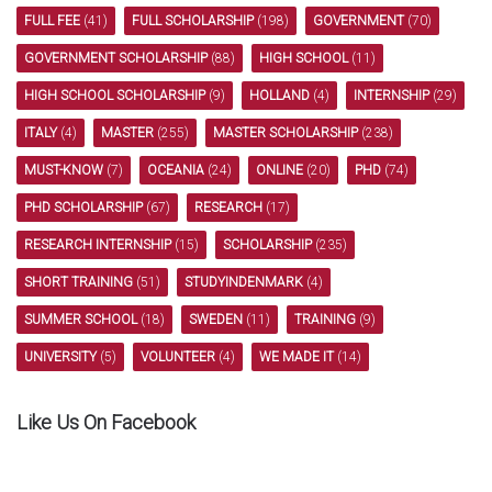
FULL FEE
(41)
FULL SCHOLARSHIP
(198)
GOVERNMENT
(70)
GOVERNMENT SCHOLARSHIP
(88)
HIGH SCHOOL
(11)
HIGH SCHOOL SCHOLARSHIP
(9)
HOLLAND
(4)
INTERNSHIP
(29)
ITALY
(4)
MASTER
(255)
MASTER SCHOLARSHIP
(238)
MUST-KNOW
(7)
OCEANIA
(24)
ONLINE
(20)
PHD
(74)
PHD SCHOLARSHIP
(67)
RESEARCH
(17)
RESEARCH INTERNSHIP
(15)
SCHOLARSHIP
(235)
SHORT TRAINING
(51)
STUDYINDENMARK
(4)
SUMMER SCHOOL
(18)
SWEDEN
(11)
TRAINING
(9)
UNIVERSITY
(5)
VOLUNTEER
(4)
WE MADE IT
(14)
Like Us On Facebook