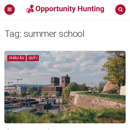
Menu
Search
Tag: summer school
CHÂU ÂU
QUÝ I