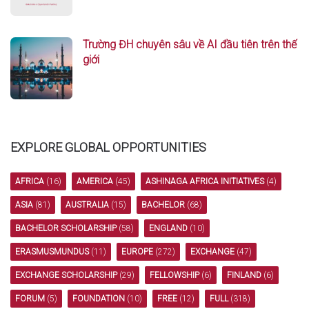
Trường ĐH chuyên sâu về AI đầu tiên trên thế
giới
EXPLORE GLOBAL OPPORTUNITIES
AFRICA
(16)
AMERICA
(45)
ASHINAGA AFRICA INITIATIVES
(4)
ASIA
(81)
AUSTRALIA
(15)
BACHELOR
(68)
BACHELOR SCHOLARSHIP
(58)
ENGLAND
(10)
ERASMUSMUNDUS
(11)
EUROPE
(272)
EXCHANGE
(47)
EXCHANGE SCHOLARSHIP
(29)
FELLOWSHIP
(6)
FINLAND
(6)
FORUM
(5)
FOUNDATION
(10)
FREE
(12)
FULL
(318)