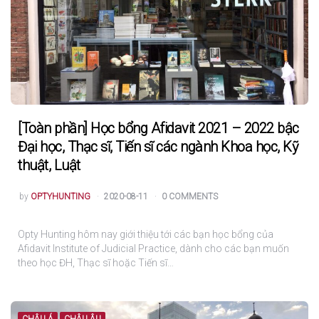
[Toàn phần] Học bổng Afidavit 2021 – 2022 bậc
Đại học, Thạc sĩ, Tiến sĩ các ngành Khoa học, Kỹ
thuật, Luật
POSTED
by
OPTYHUNTING
2020-08-11
0 COMMENTS
Opty Hunting hôm nay giới thiệu tới các bạn học bổng của
Afidavit Institute of Judicial Practice, dành cho các bạn muốn
theo học ĐH, Thạc sĩ hoặc Tiến sĩ…