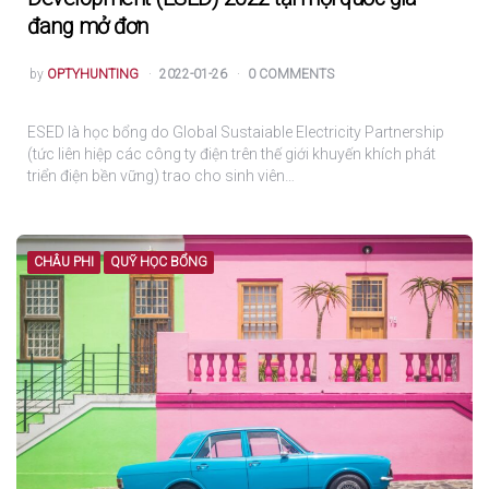
đang mở đơn
POSTED
by
OPTYHUNTING
2022-01-26
0 COMMENTS
ESED là học bổng do Global Sustaiable Electricity Partnership
(tức liên hiệp các công ty điện trên thế giới khuyến khích phát
triển điện bền vững) trao cho sinh viên…
CHÂU PHI
QUỸ HỌC BỔNG