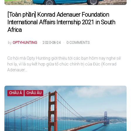
[Toàn phần] Konrad Adenauer Foundation
International Affairs Internship 2021 in South
Africa
POSTED
by
OPTYHUNTING
2020-08-24
0 COMMENTS
Cơ hội mà Opty Hunting giới thiệu tới các bạn hôm nay nghe sẽ
hơi lạ, vì là sự kết hợp giữa tổ chức chính trị của Đức (Konrad
Adenauer…
CHÂU Á
CHÂU ÂU