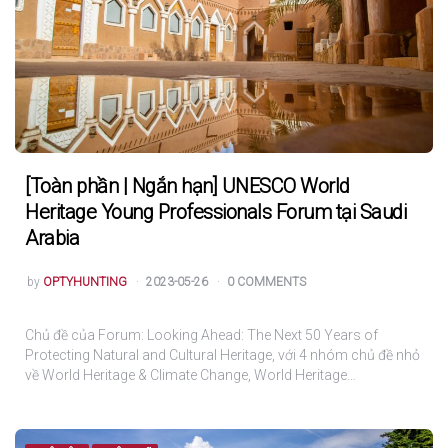
[Toàn phần | Ngắn hạn] UNESCO World
Heritage Young Professionals Forum tại Saudi
Arabia
POSTED
by
OPTYHUNTING
2023-05-26
0 COMMENTS
Chủ đề của Forum: Looking Ahead: The Next 50 Years of
Protecting Natural and Cultural Heritage, với 4 nhóm chủ đề nhỏ
về World Heritage & Climate Change, World Heritage…