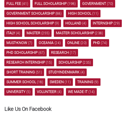
FULL FEE
(41)
FULL SCHOLARSHIP
(198)
GOVERNMENT
(70)
GOVERNMENT SCHOLARSHIP
(88)
HIGH SCHOOL
(11)
HIGH SCHOOL SCHOLARSHIP
(9)
HOLLAND
(4)
INTERNSHIP
(29)
ITALY
(4)
MASTER
(255)
MASTER SCHOLARSHIP
(238)
MUST-KNOW
(7)
OCEANIA
(24)
ONLINE
(20)
PHD
(74)
PHD SCHOLARSHIP
(67)
RESEARCH
(17)
RESEARCH INTERNSHIP
(15)
SCHOLARSHIP
(235)
SHORT TRAINING
(51)
STUDYINDENMARK
(4)
SUMMER SCHOOL
(18)
SWEDEN
(11)
TRAINING
(9)
UNIVERSITY
(5)
VOLUNTEER
(4)
WE MADE IT
(14)
Like Us On Facebook