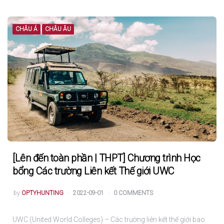
CHÂU Á
CHÂU ÂU
[Lên đến toàn phần | THPT] Chương trình Học
bổng Các trường Liên kết Thế giới UWC
POSTED
by
OPTYHUNTING
2022-09-01
0 COMMENTS
UWC (United World Colleges) – Các trường liên kết thế giới bao