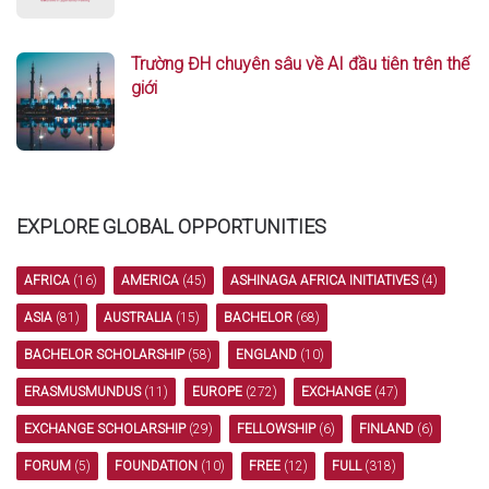
Trường ĐH chuyên sâu về AI đầu tiên trên thế
giới
EXPLORE GLOBAL OPPORTUNITIES
AFRICA
(16)
AMERICA
(45)
ASHINAGA AFRICA INITIATIVES
(4)
ASIA
(81)
AUSTRALIA
(15)
BACHELOR
(68)
BACHELOR SCHOLARSHIP
(58)
ENGLAND
(10)
ERASMUSMUNDUS
(11)
EUROPE
(272)
EXCHANGE
(47)
EXCHANGE SCHOLARSHIP
(29)
FELLOWSHIP
(6)
FINLAND
(6)
FORUM
(5)
FOUNDATION
(10)
FREE
(12)
FULL
(318)