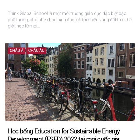
Think Global School là một môi trường giáo dục đặc biệt bậc
phổ thông, cho phép học sinh được đi tới nhiều vùng đất trên thế
giới, học từ mọi…
CHÂU Á
CHÂU ÂU
Học bổng Education for Sustainable Energy
Development (ESED) 2022 tại mọi quốc gia