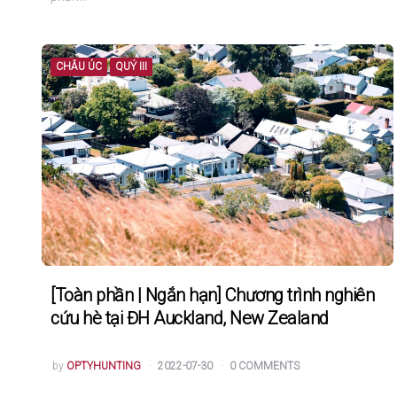
CHÂU ÚC
QUÝ III
[Toàn phần | Ngắn hạn] Chương trình nghiên
cứu hè tại ĐH Auckland, New Zealand
POSTED
by
OPTYHUNTING
2022-07-30
0 COMMENTS