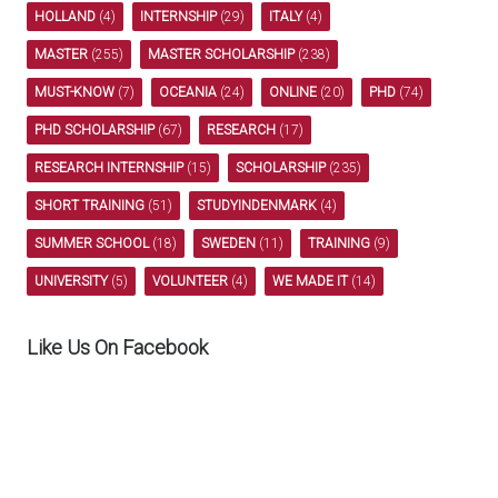
HOLLAND
(4)
INTERNSHIP
(29)
ITALY
(4)
MASTER
(255)
MASTER SCHOLARSHIP
(238)
MUST-KNOW
(7)
OCEANIA
(24)
ONLINE
(20)
PHD
(74)
PHD SCHOLARSHIP
(67)
RESEARCH
(17)
RESEARCH INTERNSHIP
(15)
SCHOLARSHIP
(235)
SHORT TRAINING
(51)
STUDYINDENMARK
(4)
SUMMER SCHOOL
(18)
SWEDEN
(11)
TRAINING
(9)
UNIVERSITY
(5)
VOLUNTEER
(4)
WE MADE IT
(14)
Like Us On Facebook