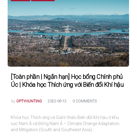
[Toàn phần | Ngắn hạn] Học bổng Chính phủ
Úc | Khóa học Thích ứng với Biến đổi Khí hậu
POSTED
by
OPTYHUNTING
2022-09-12
0 COMMENTS
Khóa học Thích ứng và Giảm thiểu Biến đổi Khí hậu ở khu
vực Nam Á và Đông Nam Á – Climate Change Adaptation
and Mitigation (South and Southeast Asia)…