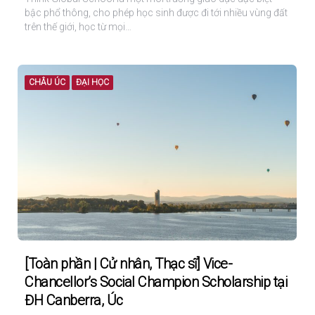
bậc phổ thông, cho phép học sinh được đi tới nhiều vùng đất
trên thế giới, học từ mọi…
CHÂU ÚC
ĐẠI HỌC
[Toàn phần | Cử nhân, Thạc sĩ] Vice-
Chancellor’s Social Champion Scholarship tại
ĐH Canberra, Úc