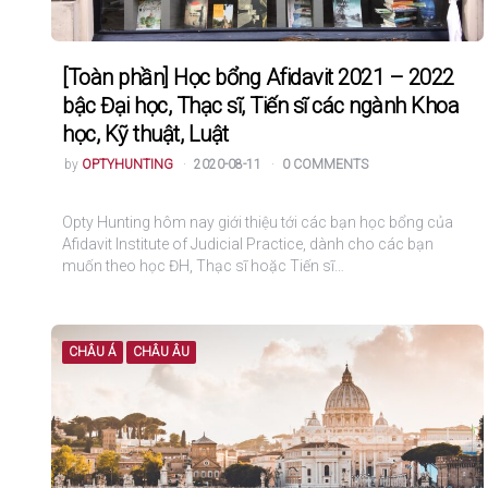
[Toàn phần] Học bổng Afidavit 2021 – 2022
bậc Đại học, Thạc sĩ, Tiến sĩ các ngành Khoa
học, Kỹ thuật, Luật
POSTED
by
OPTYHUNTING
2020-08-11
0 COMMENTS
Opty Hunting hôm nay giới thiệu tới các bạn học bổng của
Afidavit Institute of Judicial Practice, dành cho các bạn
muốn theo học ĐH, Thạc sĩ hoặc Tiến sĩ…
CHÂU Á
CHÂU ÂU