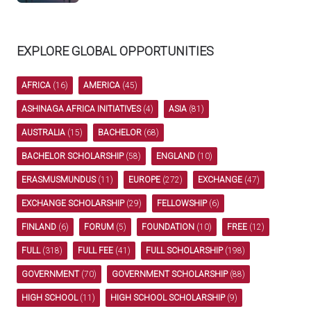
EXPLORE GLOBAL OPPORTUNITIES
AFRICA
(16)
AMERICA
(45)
ASHINAGA AFRICA INITIATIVES
(4)
ASIA
(81)
AUSTRALIA
(15)
BACHELOR
(68)
BACHELOR SCHOLARSHIP
(58)
ENGLAND
(10)
ERASMUSMUNDUS
(11)
EUROPE
(272)
EXCHANGE
(47)
EXCHANGE SCHOLARSHIP
(29)
FELLOWSHIP
(6)
FINLAND
(6)
FORUM
(5)
FOUNDATION
(10)
FREE
(12)
FULL
(318)
FULL FEE
(41)
FULL SCHOLARSHIP
(198)
GOVERNMENT
(70)
GOVERNMENT SCHOLARSHIP
(88)
HIGH SCHOOL
(11)
HIGH SCHOOL SCHOLARSHIP
(9)