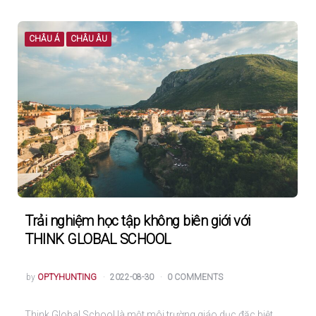
CHÂU Á
CHÂU ÂU
Trải nghiệm học tập không biên giới với
THINK GLOBAL SCHOOL
POSTED
by
OPTYHUNTING
2022-08-30
0 COMMENTS
Think Global School là một môi trường giáo dục đặc biệt