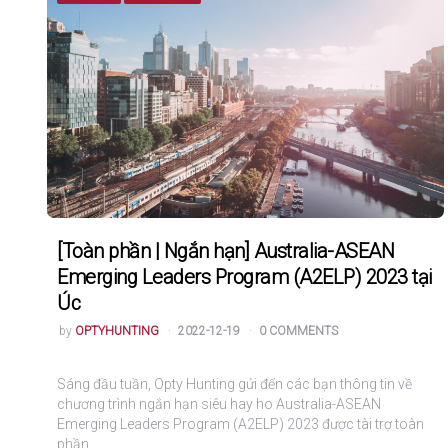
[Toàn phần | Ngắn hạn] Australia-ASEAN
Emerging Leaders Program (A2ELP) 2023 tại
Úc
POSTED
by
OPTYHUNTING
2022-12-19
0 COMMENTS
Sáng đầu tuần, Opty Hunting gửi đến các bạn thông tin về
chương trình ngắn hạn siêu hay ho Australia-ASEAN
Emerging Leaders Program (A2ELP) 2023 được tài trợ toàn
phần…