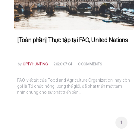
[Toàn phần] Thực tập tại FAO, United Nations
POSTED
by
OPTYHUNTING
2020-07-04
0 COMMENTS
FAO, viết tắt của Food and Agriculture Organization, hay còn
gọi là Tổ chức nông lương thế giới, đã phát triển một tầm
nhìn chung cho sự phát triển bền…
Posts
navigation
1