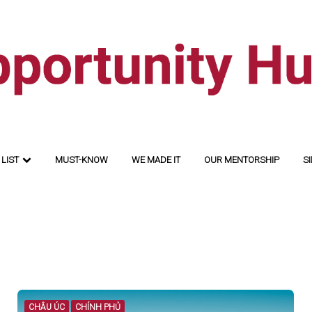
LIST
MUST-KNOW
WE MADE IT
OUR MENTORSHIP
SI
CHÂU ÚC
CHÍNH PHỦ