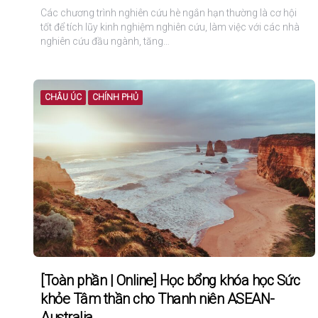
Các chương trình nghiên cứu hè ngắn hạn thường là cơ hội
tốt để tích lũy kinh nghiệm nghiên cứu, làm việc với các nhà
nghiên cứu đầu ngành, tăng…
CHÂU ÚC
CHÍNH PHỦ
[Toàn phần | Online] Học bổng khóa học Sức
khỏe Tâm thần cho Thanh niên ASEAN-
Australia