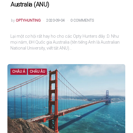
Australia (ANU)
POSTED
by
OPTYHUNTING
2020-09-04
0 COMMENTS
Lại một cơ hội rất hay ho cho các Opty Hunters đây :D. Như
mọi năm, ĐH Quốc gia Australia (tên tiếng Anh là Australian
National University, viết tắt ANU)…
CHÂU Á
CHÂU ÂU