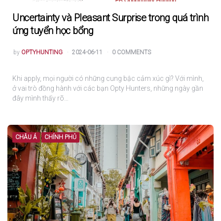
Uncertainty và Pleasant Surprise trong quá trình
ứng tuyển học bổng
POSTED
by
OPTYHUNTING
2024-06-11
0 COMMENTS
Khi apply, mọi người có những cung bậc cảm xúc gì? Với mình,
ở vai trò đồng hành với các bạn Opty Hunters, những ngày gần
đây mình thấy rõ…
CHÂU Á
CHÍNH PHỦ