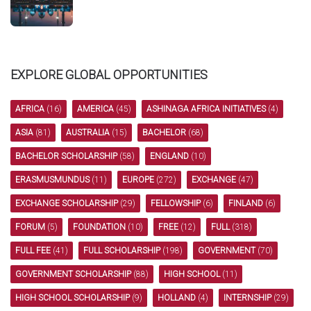
EXPLORE GLOBAL OPPORTUNITIES
AFRICA
(16)
AMERICA
(45)
ASHINAGA AFRICA INITIATIVES
(4)
ASIA
(81)
AUSTRALIA
(15)
BACHELOR
(68)
BACHELOR SCHOLARSHIP
(58)
ENGLAND
(10)
ERASMUSMUNDUS
(11)
EUROPE
(272)
EXCHANGE
(47)
EXCHANGE SCHOLARSHIP
(29)
FELLOWSHIP
(6)
FINLAND
(6)
FORUM
(5)
FOUNDATION
(10)
FREE
(12)
FULL
(318)
FULL FEE
(41)
FULL SCHOLARSHIP
(198)
GOVERNMENT
(70)
GOVERNMENT SCHOLARSHIP
(88)
HIGH SCHOOL
(11)
HIGH SCHOOL SCHOLARSHIP
(9)
HOLLAND
(4)
INTERNSHIP
(29)