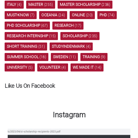
ITALY
(4)
MASTER
(255)
MASTER SCHOLARSHIP
(238)
MUST-KNOW
(7)
OCEANIA
(24)
ONLINE
(20)
PHD
(74)
PHD SCHOLARSHIP
(67)
RESEARCH
(17)
RESEARCH INTERNSHIP
(15)
SCHOLARSHIP
(235)
SHORT TRAINING
(51)
STUDYINDENMARK
(4)
SUMMER SCHOOL
(18)
SWEDEN
(11)
TRAINING
(9)
UNIVERSITY
(5)
VOLUNTEER
(4)
WE MADE IT
(14)
Like Us On Facebook
Instagram