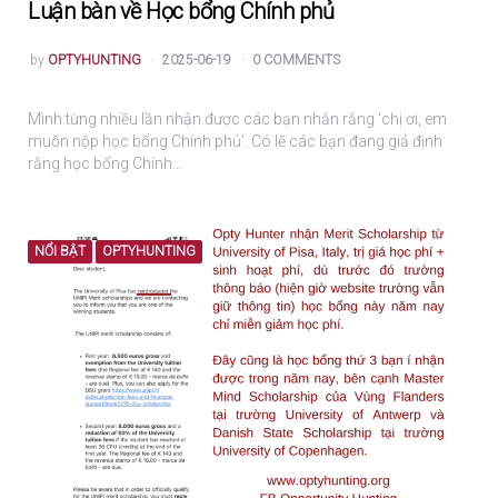
Luận bàn về Học bổng Chính phủ
POSTED
by
OPTYHUNTING
2025-06-19
0 COMMENTS
Mình từng nhiều lần nhận được các bạn nhắn rằng ‘chị ơi, em
muốn nộp học bổng Chính phủ’. Có lẽ các bạn đang giả định
rằng học bổng Chính…
NỔI BẬT
OPTYHUNTING