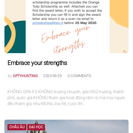
Embrace your strengths
POSTED
by
OPTYHUNTING
2020-05-29
0 COMMENTS
KHÔNG GPA 9.0.KHÔNG trường chuyên, giải HSG trường, thành
phố, quốc gia.KHÔNG tham gia hoạt động rầm rộ mà mọi người
đều tham gia, như MUNs, trại hè, cuộc thi…
CHÂU ÂU
ĐẠI HỌC