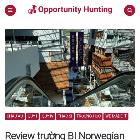
Menu
Search
CHÂU ÂU
QUÝ I
QUÝ IV
THẠC SĨ
TRƯỜNG HỌC
WE MADE IT
Review trường BI Norwegian