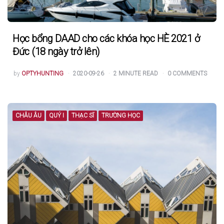
Học bổng DAAD cho các khóa học HÈ 2021 ở
Đức (18 ngày trở lên)
POSTED
by
OPTYHUNTING
2020-09-26
2
MINUTE READ
0
COMMENTS
BY
CHÂU ÂU
QUÝ I
THẠC SĨ
TRƯỜNG HỌC