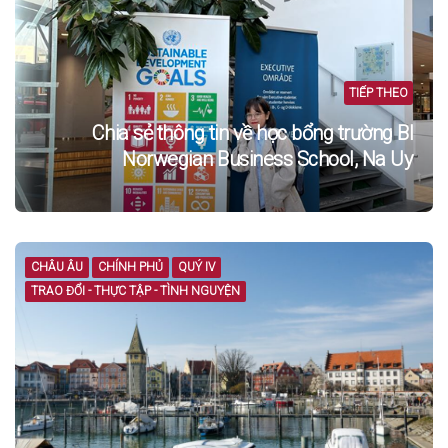
TIẾP THEO
Chia sẻ thông tin về học bổng trường BI
Norwegian Business School, Na Uy
CHÂU ÂU
CHÍNH PHỦ
QUÝ IV
TRAO ĐỔI - THỰC TẬP - TÌNH NGUYỆN