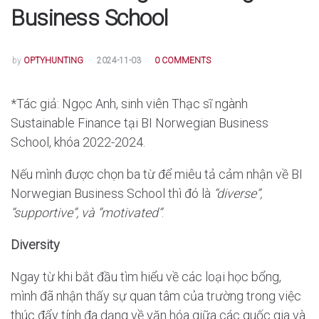
Business School
POSTED
by
OPTYHUNTING
2024-11-03
0 COMMENTS
*Tác giả: Ngọc Anh, sinh viên Thạc sĩ ngành
Sustainable Finance tại BI Norwegian Business
School, khóa 2022-2024.
Nếu mình được chọn ba từ để miêu tả cảm nhận về BI
Norwegian Business School thì đó là
“diverse”,
“supportive”, và “motivated”
.
Diversity
Ngay từ khi bắt đầu tìm hiểu về các loại học bổng,
mình đã nhận thấy sự quan tâm của trường trong việc
thúc đẩy tính đa dạng về văn hóa giữa các quốc gia và