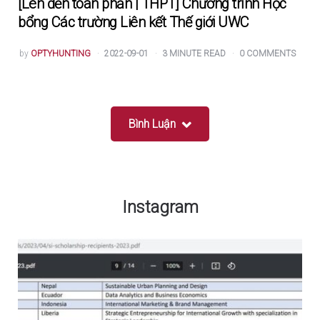
[Lên đến toàn phần | THPT] Chương trình Học
bổng Các trường Liên kết Thế giới UWC
POSTED
by
OPTYHUNTING
2022-09-01
3
MINUTE READ
0
COMMENTS
BY
Bình Luận
Instagram