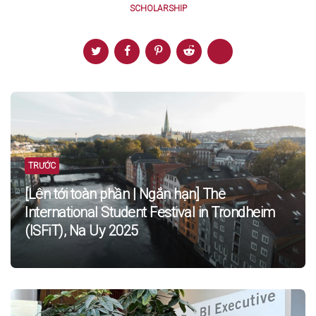
SCHOLARSHIP
Post
navigation
TRƯỚC
[Lên tới toàn phần | Ngắn hạn] The
International Student Festival in Trondheim
(ISFiT), Na Uy 2025