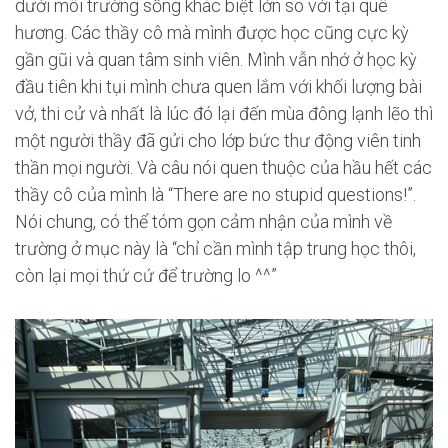
dưới môi trường sống khác biệt lớn so với tại quê
hương. Các thầy cô mà mình được học cũng cực kỳ
gần gũi và quan tâm sinh viên. Mình vẫn nhớ ở học kỳ
đầu tiên khi tụi mình chưa quen lắm với khối lượng bài
vở, thi cử và nhất là lúc đó lại đến mùa đông lạnh lẽo thì
một người thầy đã gửi cho lớp bức thư động viên tinh
thần mọi người. Và câu nói quen thuộc của hầu hết các
thầy cô của mình là “There are no stupid questions!”.
Nói chung, có thể tóm gọn cảm nhận của mình về
trường ở mục này là “chỉ cần mình tập trung học thôi,
còn lại mọi thứ cứ để trường lo ^^”