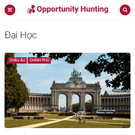
Menu
Search
Đại Học
CHÂU ÂU
CHÍNH PHỦ