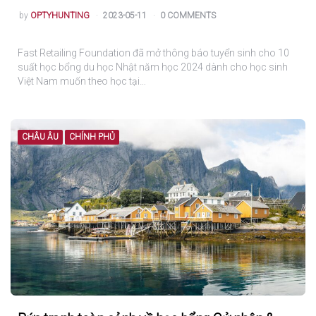
POSTED
by
OPTYHUNTING
2023-05-11
0 COMMENTS
Fast Retailing Foundation đã mở thông báo tuyển sinh cho 10
suất học bổng du học Nhật năm học 2024 dành cho học sinh
Việt Nam muốn theo học tại…
CHÂU ÂU
CHÍNH PHỦ