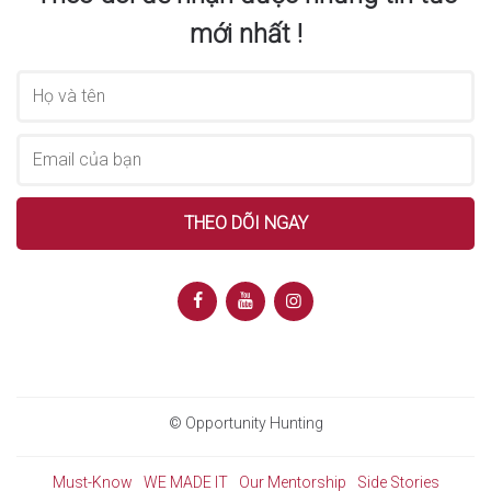
mới nhất !
© Opportunity Hunting
Must-Know
WE MADE IT
Our Mentorship
Side Stories