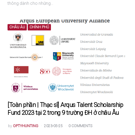
thông dành cho những…
CHÂU ÂU
CHÍNH PHỦ
[Toàn phần | Thạc sĩ] Arqus Talent Scholarship
Fund 2023 tại 2 trong 9 trường ĐH ở châu Âu
POSTED
by
OPTYHUNTING
2023-05-25
0 COMMENTS