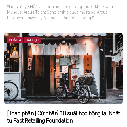
*Lưu ý: đây KHÔNG phải là học bổng trong khuôn khổ Erasmus
Mundus. Arqus Talent Scholarship được mở ra bởi Arqus
European University Alliance – gồm có 9 trường ĐH…
CHÂU Á
ĐẠI HỌC
[Toàn phần | Cử nhân] 10 suất học bổng tại Nhật
từ Fast Retailing Foundation