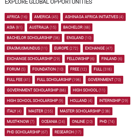
EXPLORE GLOBAL OPPORTUNITIES
AFRICA
(16)
AMERICA
(45)
ASHINAGA AFRICA INITIATIVES
(4)
ASIA
(81)
AUSTRALIA
(15)
BACHELOR
(68)
BACHELOR SCHOLARSHIP
(58)
ENGLAND
(10)
ERASMUSMUNDUS
(11)
EUROPE
(272)
EXCHANGE
(47)
EXCHANGE SCHOLARSHIP
(29)
FELLOWSHIP
(6)
FINLAND
(6)
FORUM
(5)
FOUNDATION
(10)
FREE
(12)
FULL
(318)
FULL FEE
(41)
FULL SCHOLARSHIP
(198)
GOVERNMENT
(70)
GOVERNMENT SCHOLARSHIP
(88)
HIGH SCHOOL
(11)
HIGH SCHOOL SCHOLARSHIP
(9)
HOLLAND
(4)
INTERNSHIP
(29)
ITALY
(4)
MASTER
(255)
MASTER SCHOLARSHIP
(238)
MUST-KNOW
(7)
OCEANIA
(24)
ONLINE
(20)
PHD
(74)
PHD SCHOLARSHIP
(67)
RESEARCH
(17)