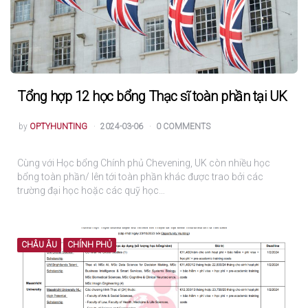
Tổng hợp 12 học bổng Thạc sĩ toàn phần tại UK
POSTED
by
OPTYHUNTING
2024-03-06
0 COMMENTS
Cùng với Học bổng Chính phủ Chevening, UK còn nhiều học
bổng toàn phần/ lên tới toàn phần khác được trao bởi các
trường đại học hoặc các quỹ học…
CHÂU ÂU
CHÍNH PHỦ