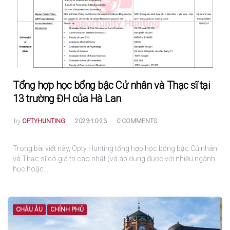
Tổng hợp học bổng bậc Cử nhân và Thạc sĩ tại
13 trường ĐH của Hà Lan
POSTED
by
OPTYHUNTING
2023-10-23
0 COMMENTS
Trong bài viết này, Opty Hunting tổng hợp học bổng bậc Cử nhân
và Thạc sĩ có giá trị cao nhất (và áp dụng được với nhiều ngành
học hoặc…
CHÂU ÂU
CHÍNH PHỦ