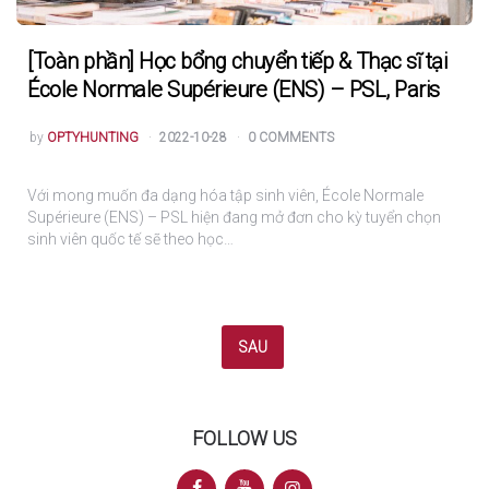
[Toàn phần] Học bổng chuyển tiếp & Thạc sĩ tại
École Normale Supérieure (ENS) – PSL, Paris
POSTED
by
OPTYHUNTING
2022-10-28
0 COMMENTS
Với mong muốn đa dạng hóa tập sinh viên, École Normale
Supérieure (ENS) – PSL hiện đang mở đơn cho kỳ tuyển chọn
sinh viên quốc tế sẽ theo học…
Posts
SAU
navigation
FOLLOW US