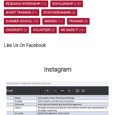
RESEARCH INTERNSHIP
(15)
SCHOLARSHIP
(235)
SHORT TRAINING
(51)
STUDYINDENMARK
(4)
SUMMER SCHOOL
(18)
SWEDEN
(11)
TRAINING
(9)
UNIVERSITY
(5)
VOLUNTEER
(4)
WE MADE IT
(14)
Like Us On Facebook
Instagram