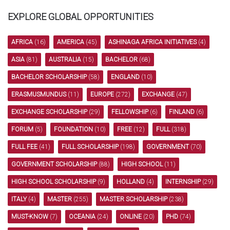
EXPLORE GLOBAL OPPORTUNITIES
AFRICA
(16)
AMERICA
(45)
ASHINAGA AFRICA INITIATIVES
(4)
ASIA
(81)
AUSTRALIA
(15)
BACHELOR
(68)
BACHELOR SCHOLARSHIP
(58)
ENGLAND
(10)
ERASMUSMUNDUS
(11)
EUROPE
(272)
EXCHANGE
(47)
EXCHANGE SCHOLARSHIP
(29)
FELLOWSHIP
(6)
FINLAND
(6)
FORUM
(5)
FOUNDATION
(10)
FREE
(12)
FULL
(318)
FULL FEE
(41)
FULL SCHOLARSHIP
(198)
GOVERNMENT
(70)
GOVERNMENT SCHOLARSHIP
(88)
HIGH SCHOOL
(11)
HIGH SCHOOL SCHOLARSHIP
(9)
HOLLAND
(4)
INTERNSHIP
(29)
ITALY
(4)
MASTER
(255)
MASTER SCHOLARSHIP
(238)
MUST-KNOW
(7)
OCEANIA
(24)
ONLINE
(20)
PHD
(74)