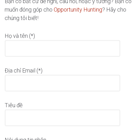
Bạn có bất cứ đề nghị, câu hỏi, hoặc ý tưởng? Bạn có
muốn đóng góp cho
Opportunity Hunting
? Hãy cho
chúng tôi biết!
Họ và tên (*)
Địa chỉ Email (*)
Tiêu đề
Nội dung tin nhắn