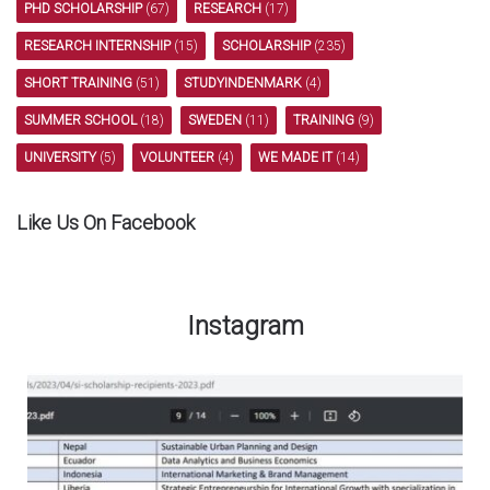
PHD SCHOLARSHIP
(67)
RESEARCH
(17)
RESEARCH INTERNSHIP
(15)
SCHOLARSHIP
(235)
SHORT TRAINING
(51)
STUDYINDENMARK
(4)
SUMMER SCHOOL
(18)
SWEDEN
(11)
TRAINING
(9)
UNIVERSITY
(5)
VOLUNTEER
(4)
WE MADE IT
(14)
Like Us On Facebook
Instagram