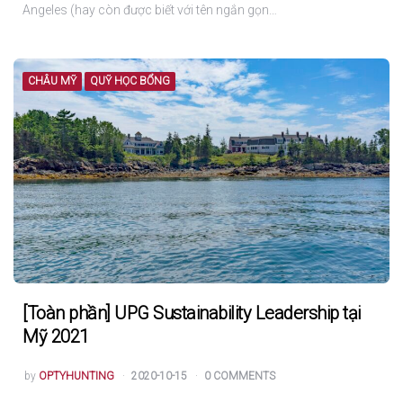
Angeles (hay còn được biết với tên ngắn gọn…
CHÂU MỸ
QUỸ HỌC BỔNG
[Toàn phần] UPG Sustainability Leadership tại
Mỹ 2021
POSTED
by
OPTYHUNTING
2020-10-15
0 COMMENTS