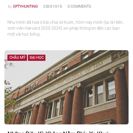
POSTED
by
OPTYHUNTING
2020-10-13
0 COMMENTS
Như mình đã hứa ở bài chia sẻ trước, hôm nay mình (lại là Hiền,
sinh viên Harvard 2020-2024) xin phép thông tin đến các bạn
một vài học bổng…
CHÂU MỸ
ĐẠI HỌC