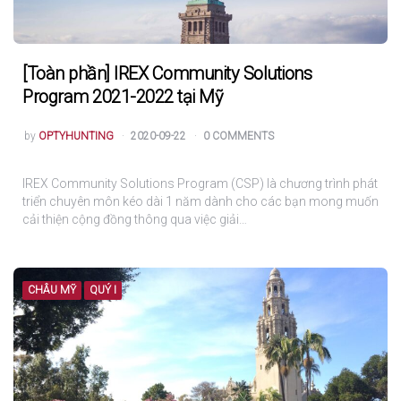
[Toàn phần] IREX Community Solutions
Program 2021-2022 tại Mỹ
POSTED
by
OPTYHUNTING
2020-09-22
0 COMMENTS
IREX Community Solutions Program (CSP) là chương trình phát
triển chuyên môn kéo dài 1 năm dành cho các bạn mong muốn
cải thiện cộng đồng thông qua việc giải…
CHÂU MỸ
QUÝ I