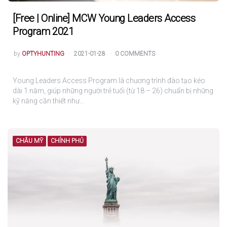
[Free | Online] MCW Young Leaders Access
Program 2021
POSTED
by
OPTYHUNTING
2021-01-28
0 COMMENTS
Young Leaders Access Program là chương trình đào tạo kéo
dài 1 năm, giúp những người trẻ tuổi (từ 18 – 26) chuẩn bị những
kỹ năng cần thiết như…
CHÂU MỸ
CHÍNH PHỦ