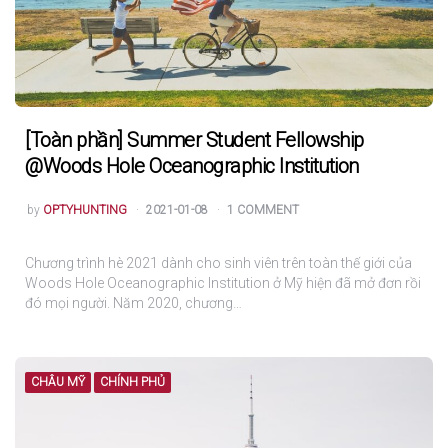
[Toàn phần] Summer Student Fellowship
@Woods Hole Oceanographic Institution
POSTED
by
OPTYHUNTING
2021-01-08
1 COMMENT
Chương trình hè 2021 dành cho sinh viên trên toàn thế giới của
Woods Hole Oceanographic Institution ở Mỹ hiện đã mở đơn rồi
đó mọi người. Năm 2020, chương…
CHÂU MỸ
CHÍNH PHỦ