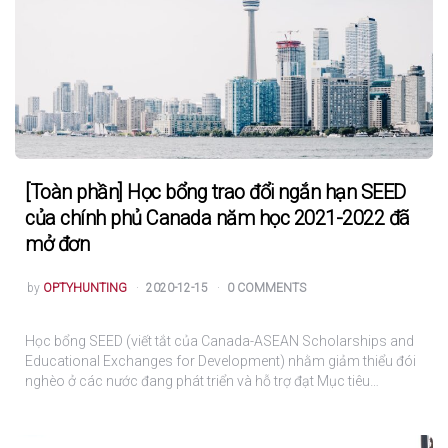
[Toàn phần] Học bổng trao đổi ngắn hạn SEED
của chính phủ Canada năm học 2021-2022 đã
mở đơn
POSTED
by
OPTYHUNTING
2020-12-15
0 COMMENTS
Học bổng SEED (viết tắt của Canada-ASEAN Scholarships and
Educational Exchanges for Development) nhằm giảm thiểu đói
nghèo ở các nước đang phát triển và hỗ trợ đạt Mục tiêu…