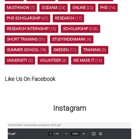
MUST-KNOW
(7)
OCEANIA
(24)
ONLINE
(20)
PHD
(74)
PHD SCHOLARSHIP
(67)
RESEARCH
(17)
RESEARCH INTERNSHIP
(15)
SCHOLARSHIP
(235)
SHORT TRAINING
(51)
STUDYINDENMARK
(4)
SUMMER SCHOOL
(18)
SWEDEN
(11)
TRAINING
(9)
UNIVERSITY
(5)
VOLUNTEER
(4)
WE MADE IT
(14)
Like Us On Facebook
Instagram