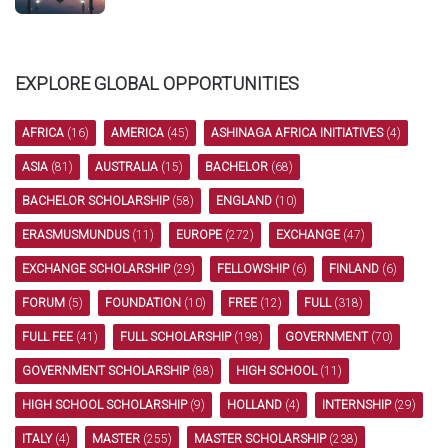
EXPLORE GLOBAL OPPORTUNITIES
AFRICA
(16)
AMERICA
(45)
ASHINAGA AFRICA INITIATIVES
(4)
ASIA
(81)
AUSTRALIA
(15)
BACHELOR
(68)
BACHELOR SCHOLARSHIP
(58)
ENGLAND
(10)
ERASMUSMUNDUS
(11)
EUROPE
(272)
EXCHANGE
(47)
EXCHANGE SCHOLARSHIP
(29)
FELLOWSHIP
(6)
FINLAND
(6)
FORUM
(5)
FOUNDATION
(10)
FREE
(12)
FULL
(318)
FULL FEE
(41)
FULL SCHOLARSHIP
(198)
GOVERNMENT
(70)
GOVERNMENT SCHOLARSHIP
(88)
HIGH SCHOOL
(11)
HIGH SCHOOL SCHOLARSHIP
(9)
HOLLAND
(4)
INTERNSHIP
(29)
ITALY
(4)
MASTER
(255)
MASTER SCHOLARSHIP
(238)