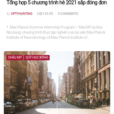
Tổng hợp 5 chương trình hè 2021 sắp đóng đơn
POSTED
by
OPTYHUNTING
2021-01-29
0 COMMENTS
1. Max Planck Summer Internship Program – MaxSIP tại Đức
Nội dung: chương trình thực tập nghiên cứu tại viện Max Planck
Institute of Neurobiology và Max Planck Institute of…
CHÂU MỸ
QUỸ HỌC BỔNG