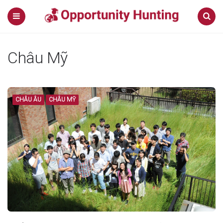
Menu
Search
Châu Mỹ
CHÂU ÂU
CHÂU MỸ