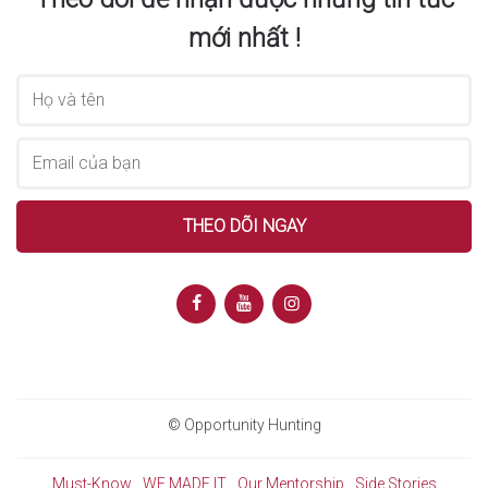
mới nhất !
© Opportunity Hunting
Must-Know
WE MADE IT
Our Mentorship
Side Stories