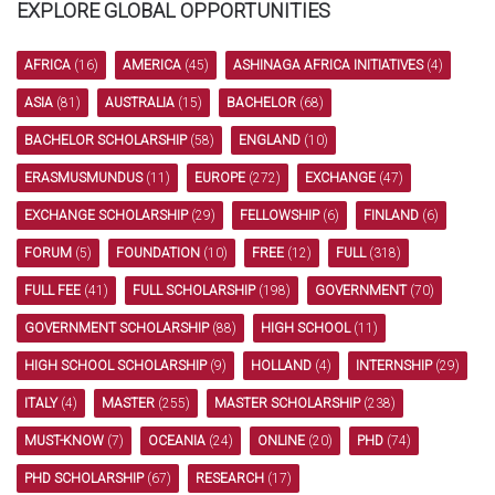
EXPLORE GLOBAL OPPORTUNITIES
AFRICA
(16)
AMERICA
(45)
ASHINAGA AFRICA INITIATIVES
(4)
ASIA
(81)
AUSTRALIA
(15)
BACHELOR
(68)
BACHELOR SCHOLARSHIP
(58)
ENGLAND
(10)
ERASMUSMUNDUS
(11)
EUROPE
(272)
EXCHANGE
(47)
EXCHANGE SCHOLARSHIP
(29)
FELLOWSHIP
(6)
FINLAND
(6)
FORUM
(5)
FOUNDATION
(10)
FREE
(12)
FULL
(318)
FULL FEE
(41)
FULL SCHOLARSHIP
(198)
GOVERNMENT
(70)
GOVERNMENT SCHOLARSHIP
(88)
HIGH SCHOOL
(11)
HIGH SCHOOL SCHOLARSHIP
(9)
HOLLAND
(4)
INTERNSHIP
(29)
ITALY
(4)
MASTER
(255)
MASTER SCHOLARSHIP
(238)
MUST-KNOW
(7)
OCEANIA
(24)
ONLINE
(20)
PHD
(74)
PHD SCHOLARSHIP
(67)
RESEARCH
(17)