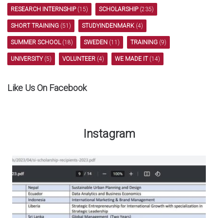
RESEARCH INTERNSHIP
(15)
SCHOLARSHIP
(235)
SHORT TRAINING
(51)
STUDYINDENMARK
(4)
SUMMER SCHOOL
(18)
SWEDEN
(11)
TRAINING
(9)
UNIVERSITY
(5)
VOLUNTEER
(4)
WE MADE IT
(14)
Like Us On Facebook
Instagram