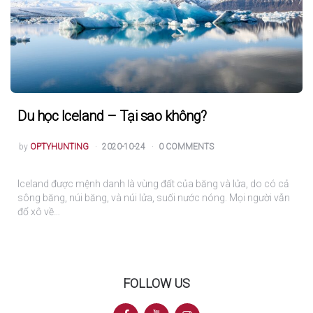
Du học Iceland – Tại sao không?
POSTED
by
OPTYHUNTING
2020-10-24
0 COMMENTS
Iceland được mệnh danh là vùng đất của băng và lửa, do có cả
sông băng, núi băng, và núi lửa, suối nước nóng. Mọi người vẫn
đổ xô về…
FOLLOW US