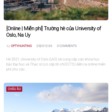
[Online | Miễn phí] Trường hè của University of
Oslo, Na Uy
POSTED
by
OPTYHUNTING
2020-12-26
0 COMMENTS
Hè 2021, University of Oslo (UiO) sẽ cung cấp các khóa học
bậc Đại học và Thạc sĩ (có cấp tín chỉ ECTS) diễn ra online miễn
phí cho các…
CHÂU ÂU