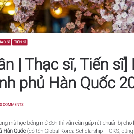
ẠC SĨ
TIẾN SĨ
n | Thạc sĩ, Tiến sĩ]
ính phủ Hàn Quốc 2
0 COMMENTS
nhưng mà học bổng mở đơn thì vẫn cần gấp rút chuẩn bị cho
ủ Hàn Quốc
(có tên Global Korea Scholarship – GKS, cũng