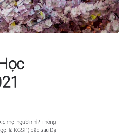
 Học
021
 kịp mọi người nhỉ? Thông
 gọi là KGSP) bậc sau Đại