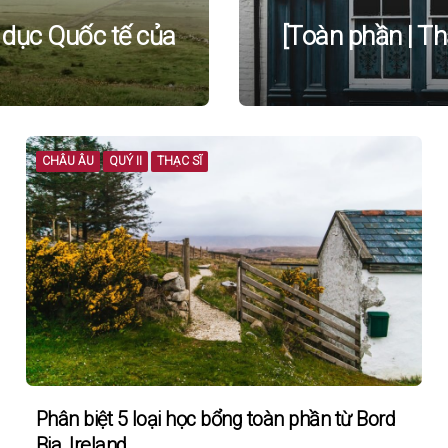
 dục Quốc tế của
[Toàn phần | T
CHÂU ÂU
QUÝ II
THẠC SĨ
Phân biệt 5 loại học bổng toàn phần từ Bord
Bia, Ireland