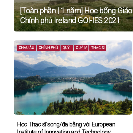
[Toàn phần | 1 năm] Học bổng Giáo
Chính phủ Ireland GOI-IES 2021
CHÂU ÂU
CHÍNH PHỦ
QUÝ I
QUÝ IV
THẠC SĨ
Học Thạc sĩ song/đa bằng với European
Institute of Innovation and Technology