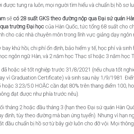
ược tung ra luôn, mọi người tìm hiểu và chuẩn bị hồ sơ lu
Nam
sẽ
có 28 suất GKS theo đường nộp qua Đại sứ quán Hà
qua trường Đại học
của Hàn Quốc, tức tổng 68 suất cho chư
ành cho các nhà chuyên môn trong lĩnh vực giảng dạy ngô
bay khứ hồi, chi phí ổn định, bảo hiểm y tế, học phí và sinh
học ngôn ngữ Hàn, và 2 năm học Thạc sĩ hoặc 3 năm học Ti
đã hoặc sẽ tốt nghiệp trước 31/8/2021 (nếu chưa tốt nghiệ
y vì Graduation Certificate) và sinh sau này 1/9/1981. Đi
5 hoặc 3.23/5.0 HOẶC cần đạt 80% trên thang điểm 100, h
hông đạt được như phía trước nêu).
i tháng 2 hoặc đầu tháng 3 (hạn theo Đại sứ quán Hàn Qu
y định, tùy theo đường mà bạn ứng tuyển). Nhưng vì hạn ng
t đầu chuẩn bị hồ sơ từ bây giờ luôn cho đỡ vội. Mọi thông