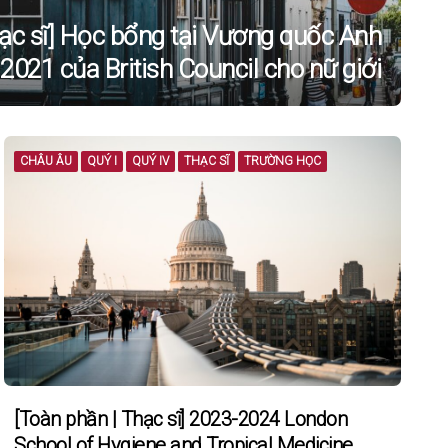
hạc sĩ] Học bổng tại Vương quốc Anh
2021 của British Council cho nữ giới
CHÂU ÂU
QUÝ I
QUÝ IV
THẠC SĨ
TRƯỜNG HỌC
[Toàn phần | Thạc sĩ] 2023-2024 London
School of Hygiene and Tropical Medicine