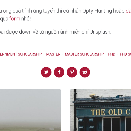
trong quá trình ứng tuyển thì cứ nhắn Opty Hunting hoặc
đă
 qua
form
nhé!
ài được down về từ nguồn ảnh miễn phí Unsplash.
ERNMENT SCHOLARSHIP
MASTER
MASTER SCHOLARSHIP
PHD
PHD S