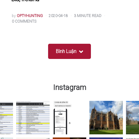
POSTED
by
OPTYHUNTING
2020-04-18
3
MINUTE READ
BY
0
COMMENTS
Bình Luận
Instagram