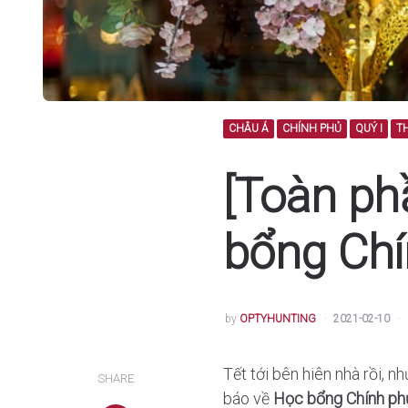
CHÂU Á
CHÍNH PHỦ
QUÝ I
TH
[Toàn phầ
bổng Ch
POSTED
by
OPTYHUNTING
2021-02-10
Tết tới bên hiên nhà rồi, 
SHARE
báo về
Học bổng Chính ph