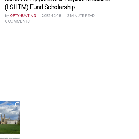
(LSHTM) Fund Scholarship
POSTED
by
OPTYHUNTING
2022-12-15
3
MINUTE READ
BY
0
COMMENTS