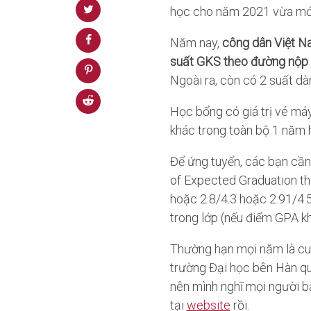
học cho năm 2021 vừa mới đ
Năm nay,
công dân Việt 
suất GKS theo đường nộp 
Ngoài ra, còn có 2 suất d
Học bổng có giá trị vé máy 
khác trong toàn bộ 1 năm 
Để ứng tuyển, các bạn cần 
of Expected Graduation tha
hoặc 2.8/4.3 hoặc 2.91/4.
trong lớp (nếu điểm GPA k
Thường hạn mọi năm là cuố
trường Đại học bên Hàn qu
nên mình nghĩ mọi người bắ
tại
website
rồi.