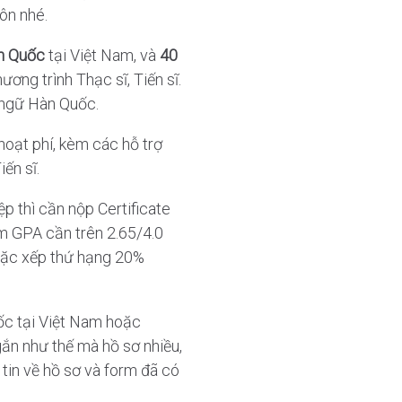
ôn nhé.
n Quốc
tại Việt Nam, và
40
ơng trình Thạc sĩ, Tiến sĩ.
n ngữ Hàn Quốc.
 hoạt phí, kèm các hỗ trợ
ến sĩ.
p thì cần nộp Certificate
ểm GPA cần trên 2.65/4.0
oặc xếp thứ hạng 20%
ốc tại Việt Nam hoặc
ắn như thế mà hồ sơ nhiều,
 tin về hồ sơ và form đã có