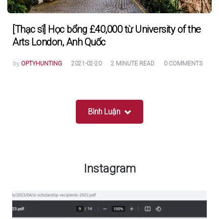
[Thạc sĩ] Học bổng £40,000 từ University of the
Arts London, Anh Quốc
POSTED
by
OPTYHUNTING
2021-02-20
2
MINUTE READ
0
COMMENTS
BY
Bình Luận
Instagram