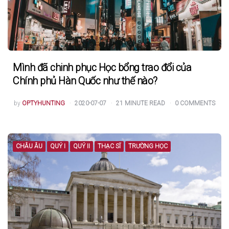
Mình đã chinh phục Học bổng trao đổi của
Chính phủ Hàn Quốc như thế nào?
POSTED
by
OPTYHUNTING
2020-07-07
21
MINUTE READ
0
COMMENTS
BY
CHÂU ÂU
QUÝ I
QUÝ II
THẠC SĨ
TRƯỜNG HỌC