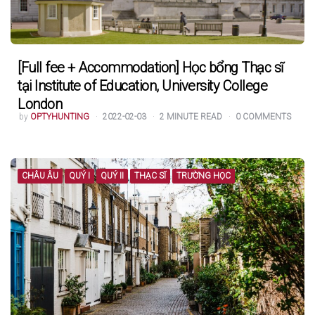
[Full fee + Accommodation] Học bổng Thạc sĩ
tại Institute of Education, University College
London
POSTED
by
OPTYHUNTING
2022-02-03
2
MINUTE READ
0
COMMENTS
BY
CHÂU ÂU
QUÝ I
QUÝ II
THẠC SĨ
TRƯỜNG HỌC