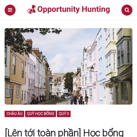
Menu
Search
CHÂU ÂU
QUỸ HỌC BỔNG
QUÝ II
[Lên tới toàn phần] Học bổng