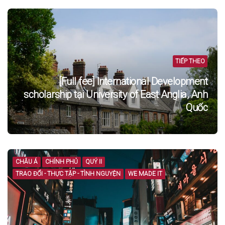
TIẾP THEO
[Full fee] International Development
scholarship tại University of East Anglia, Anh
Quốc
CHÂU Á
CHÍNH PHỦ
QUÝ II
TRAO ĐỔI - THỰC TẬP - TÌNH NGUYỆN
WE MADE IT