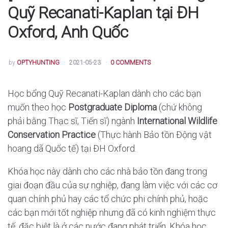
Quỹ Recanati-Kaplan tại ĐH
Oxford, Anh Quốc
POSTED
by
OPTYHUNTING
2021-05-23
0 COMMENTS
Học bổng Quỹ Recanati-Kaplan dành cho các bạn
muốn theo học
Postgraduate Diploma
(chứ không
phải bằng Thạc sĩ, Tiến sĩ) ngành
International Wildlife
Conservation Practice
(Thực hành Bảo tồn Động vật
hoang dã Quốc tế) tại ĐH Oxford.
Khóa học này dành cho các nhà bảo tồn đang trong
giai đoạn đầu của sự nghiệp, đang làm việc với các cơ
quan chính phủ hay các tổ chức phi chính phủ, hoặc
các bạn mới tốt nghiệp nhưng đã có kinh nghiệm thực
tế, đặc biệt là ở các nước đang phát triển. Khóa học