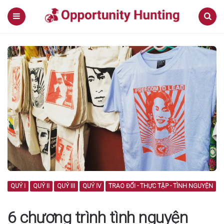
Menu
Search
QUÝ I
QUÝ II
QUÝ III
QUÝ IV
TRAO ĐỔI - THỰC TẬP - TÌNH NGUYỆN
6 chương trình tình nguyện