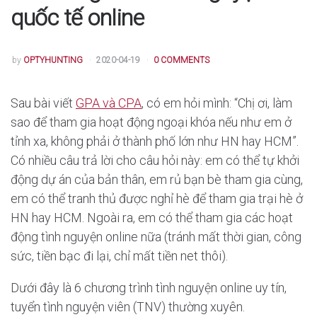
quốc tế online
POSTED
by
OPTYHUNTING
2020-04-19
0 COMMENTS
Sau bài viết
GPA và CPA
, có em hỏi mình: “Chị ơi, làm
sao để tham gia hoạt động ngoại khóa nếu như em ở
tỉnh xa, không phải ở thành phố lớn như HN hay HCM”.
Có nhiều câu trả lời cho câu hỏi này: em có thể tự khởi
động dự án của bản thân, em rủ bạn bè tham gia cùng,
em có thể tranh thủ được nghỉ hè để tham gia trại hè ở
HN hay HCM. Ngoài ra, em có thể tham gia các hoạt
động tình nguyện online nữa (tránh mất thời gian, công
sức, tiền bạc đi lại, chỉ mất tiền net thôi).
Dưới đây là 6 chương trình tình nguyện online uy tín,
tuyển tình nguyện viên (TNV) thường xuyên.