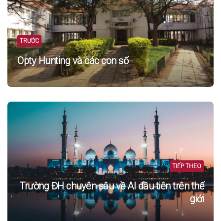
TRƯỚC
Opty Hunting và các con số
TIẾP THEO
Trường ĐH chuyên sâu về AI đầu tiên trên thế
giới