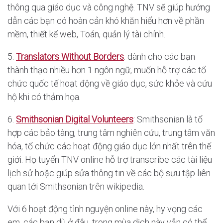
thông qua giáo dục và công nghệ. TNV sẽ giúp hướng
dẫn các bạn có hoàn cản khó khăn hiểu hơn về phần
mềm, thiết kế web, Toán, quản lý tài chính.
5.
Translators Without Borders
: dành cho các bạn
thành thạo nhiều hơn 1 ngôn ngữ, muốn hỗ trợ các tổ
chức quốc tế hoạt động về giáo dục, sức khỏe và cứu
hộ khi có thảm họa.
6.
Smithsonian Digital Volunteers
: Smithsonian là tổ
hợp các bảo tàng, trung tâm nghiên cứu, trung tâm văn
hóa, tổ chức các hoạt động giáo dục lớn nhất trên thế
giới. Họ tuyển TNV online hỗ trợ transcribe các tài liệu
lịch sử hoặc giúp sửa thông tin về các bộ sưu tập liên
quan tới Smithsonian trên wikipedia.
Với 6 hoạt động tình nguyện online này, hy vọng các
em, các bạn dù ở đâu, trong mùa dịch này vẫn có thể