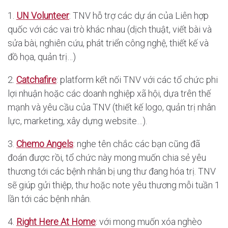
1.
UN Volunteer
: TNV hỗ trợ các dự án của Liên hợp
quốc với các vai trò khác nhau (dịch thuật, viết bài và
sửa bài, nghiên cứu, phát triển công nghệ, thiết kế và
đồ họa, quản trị…)
2.
Catchafire
: platform kết nối TNV với các tổ chức phi
lợi nhuận hoặc các doanh nghiệp xã hội, dựa trên thế
mạnh và yêu cầu của TNV (thiết kế logo, quản trị nhân
lực, marketing, xây dựng website…).
3.
Chemo Angels
: nghe tên chắc các bạn cũng đã
đoán được rồi, tổ chức này mong muốn chia sẻ yêu
thương tới các bệnh nhân bị ung thư đang hóa trị. TNV
sẽ giúp gửi thiệp, thư hoặc note yêu thương mỗi tuần 1
lần tới các bệnh nhân.
4.
Right Here At Home
: với mong muốn xóa nghèo