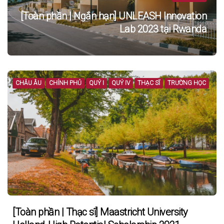
[Toàn phần | Ngắn hạn] UNLEASH Innovation
Lab 2023 tại Rwanda
CHÂU ÂU
CHÍNH PHỦ
QUÝ I
QUÝ IV
THẠC SĨ
TRƯỜNG HỌC
[Toàn phần | Thạc sĩ] Maastricht University