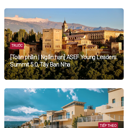
Post
navigation
TRƯỚC
[Toàn phần | Ngắn hạn] ASEF Young Leaders
Summit 5.0, Tây Ban Nha
TIẾP THEO