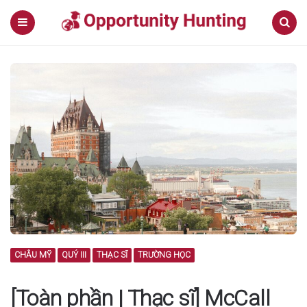
Menu
Search
CHÂU MỸ
QUÝ III
THẠC SĨ
TRƯỜNG HỌC
[Toàn phần | Thạc sĩ] McCall