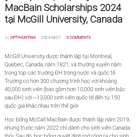
MacBain Scholarships 2024
tại McGill University, Canada
POSTED
by
OPTYHUNTING
2023-06-27
0 COMMENTS
McGill University được thành lập tại Montreal,
Quebec, Canada, năm 1821, và thường xuyên nằm
trong top các trường ĐH trong nước và quốc tế.
Trường có hơn 300 chương trình học với khoảng
40,000 sinh viên (bao gồm hơn 10,000 sinh viên bậc
sau ĐH) với ~13,000 sinh viên quốc tế đến từ 150
quốc gia khác nhau trên thế giới.
Học bổng McCall MacBain được thành lập năm 2019,
nhưng trước năm 2022 chỉ dành cho sinh viên Canada
thôi. Sau đó, học bổng quyết định mở rộng ra cho sinh