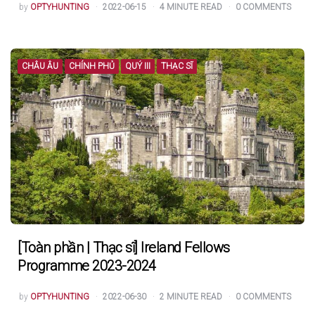
POSTED
by
OPTYHUNTING
2022-06-15
4
MINUTE READ
0
COMMENTS
BY
CHÂU ÂU
CHÍNH PHỦ
QUÝ III
THẠC SĨ
[Toàn phần | Thạc sĩ] Ireland Fellows
Programme 2023-2024
POSTED
by
OPTYHUNTING
2022-06-30
2
MINUTE READ
0
COMMENTS
BY