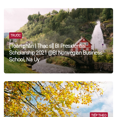
Post
navigation
TRƯỚC
[Toàn phần | Thạc sĩ] BI Presidential
Scholarship 2021 @BI Norwegian Business
School, Na Uy
TIẾP THEO