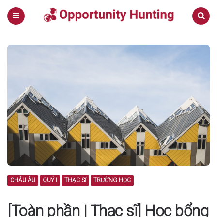
Menu
Search
CHÂU ÂU
QUÝ I
THẠC SĨ
TRƯỜNG HỌC
[Toàn phần | Thạc sĩ] Học bổng