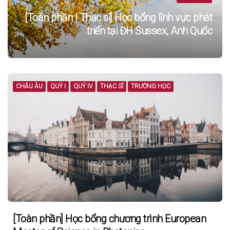
[Toàn phần | Thạc sĩ] Học bổng lĩnh vực phát
triển tại ĐH Sussex, Anh Quốc
CHÂU ÂU
QUÝ I
QUÝ IV
THẠC SĨ
TRƯỜNG HỌC
[Toàn phần] Học bổng chương trình European