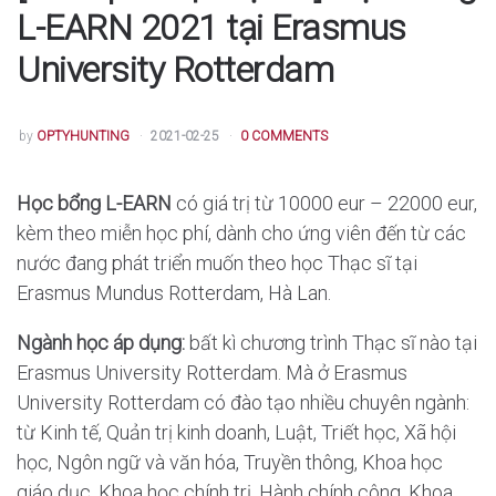
L-EARN 2021 tại Erasmus
University Rotterdam
POSTED
by
OPTYHUNTING
2021-02-25
0 COMMENTS
Học bổng L-EARN
có giá trị từ 10000 eur – 22000 eur,
kèm theo miễn học phí, dành cho ứng viên đến từ các
nước đang phát triển muốn theo học Thạc sĩ tại
Erasmus Mundus Rotterdam, Hà Lan.
Ngành học áp dụng:
bất kì chương trình Thạc sĩ nào tại
Erasmus University Rotterdam. Mà ở Erasmus
University Rotterdam có đào tạo nhiều chuyên ngành:
từ Kinh tế, Quản trị kinh doanh, Luật, Triết học, Xã hội
học, Ngôn ngữ và văn hóa, Truyền thông, Khoa học
giáo dục, Khoa học chính trị, Hành chính công, Khoa