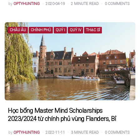
POSTED
by
OPTYHUNTING
2020-04-19
2
MINUTE READ
0
COMMENTS
BY
CHÂU ÂU
CHÍNH PHỦ
QUÝ I
QUÝ IV
THẠC SĨ
Học bổng Master Mind Scholarships
2023/2024 từ chính phủ vùng Flanders, Bỉ
POSTED
by
OPTYHUNTING
2022-11-11
3
MINUTE READ
0
COMMENTS
BY