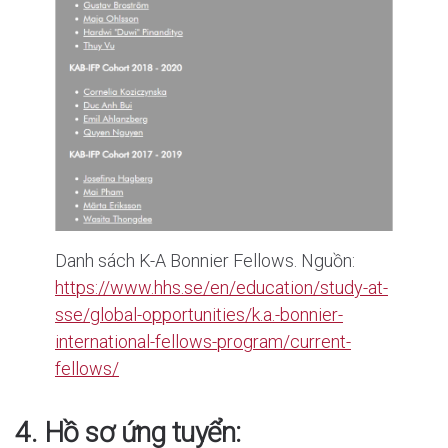
Danh sách K-A Bonnier Fellows. Nguồn:
https://www.hhs.se/en/education/study-at-
sse/global-opportunities/k.a.-bonnier-
international-fellows-program/current-
fellows/
4. Hồ sơ ứng tuyển: