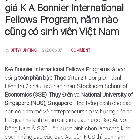
giá K-A Bonnier International
Fellows Program, năm nào
cũng có sinh viên Việt Nam
POSTED
by
OPTYHUNTING
2020-06-07
1 COMMENT
K-A Bonnier International Fellows Programs
là học
bổng
toàn phần bậc Thạc sĩ
tại 2 trường ĐH danh
tiếng tại 2 châu lục khác nhau:
Stockholm School of
Economics (SSE), Thụy Điển
và
National University of
Singapore (NUS), Singapore
. Học bổng dành cho các
bạn có đam mê về entrepreneurship và hướng đến hỗ
trợ quan hệ kinh tế lâu dài giữa các nước Bắc Âu với
Đông Nam Á. SSE luôn được bình chọn là trường kinh
doanh hàng đầu của Bắc Âu, còn NUS thì luôn nằm