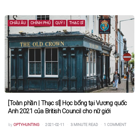
BY
CHÂU ÂU
CHÍNH PHỦ
QUÝ I
THẠC SĨ
[Toàn phần | Thạc sĩ] Học bổng tại Vương quốc
Anh 2021 của British Council cho nữ giới
POSTED
by
OPTYHUNTING
2021-02-11
3
MINUTE READ
1
COMMENT
BY