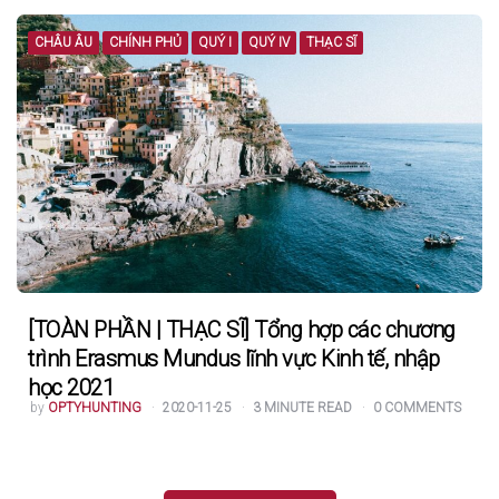
CHÂU ÂU
CHÍNH PHỦ
QUÝ I
QUÝ IV
THẠC SĨ
[TOÀN PHẦN | THẠC SĨ] Tổng hợp các chương
trình Erasmus Mundus lĩnh vực Kinh tế, nhập
học 2021
POSTED
by
OPTYHUNTING
2020-11-25
3
MINUTE READ
0
COMMENTS
BY