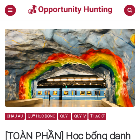
Menu
Search
CHÂU ÂU
QUỸ HỌC BỔNG
QUÝ I
QUÝ IV
THẠC SĨ
[TOÀN PHẦN] Học bổng danh