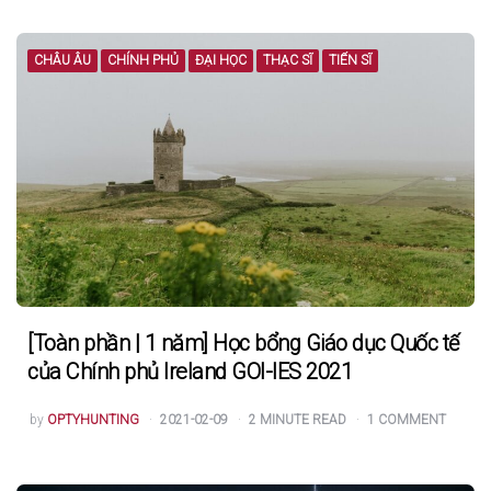
CHÂU ÂU
CHÍNH PHỦ
ĐẠI HỌC
THẠC SĨ
TIẾN SĨ
[Toàn phần | 1 năm] Học bổng Giáo dục Quốc tế
của Chính phủ Ireland GOI-IES 2021
POSTED
by
OPTYHUNTING
2021-02-09
2
MINUTE READ
1
COMMENT
BY