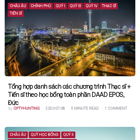
CHÂU ÂU
CHÍNH PHỦ
QUÝ I
QUÝ III
QUÝ IV
THẠC SĨ
TIẾN SĨ
Tổng hợp danh sách các chương trình Thạc sĩ +
Tiến sĩ theo học bổng toàn phần DAAD EPOS,
Đức
POSTED
by
OPTYHUNTING
2020-07-08
5
MINUTE READ
1
COMMENT
BY
CHÂU ÂU
QUỸ HỌC BỔNG
QUÝ II