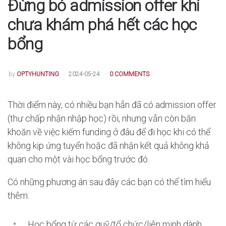
Đừng bỏ admission offer khi
chưa khám phá hết các học
bổng
POSTED
by
OPTYHUNTING
2024-05-24
0 COMMENTS
Thời điểm này, có nhiều bạn hẳn đã có admission offer
(thư chấp nhận nhập học) rồi, nhưng vẫn còn băn
khoăn về việc kiếm funding ở đâu để đi học khi có thể
không kịp ứng tuyển hoặc đã nhận kết quả không khả
quan cho một vài học bổng trước đó.
Có những phương án sau đây các bạn có thể tìm hiểu
thêm:
Học bổng từ các quỹ/tổ chức/liên minh dành