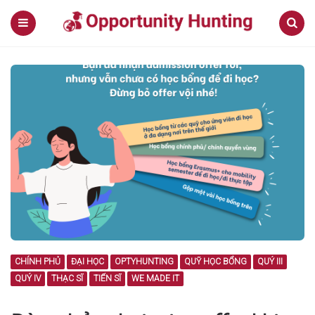
Menu
Search
CHÍNH PHỦ
ĐẠI HỌC
OPTYHUNTING
QUỸ HỌC BỔNG
QUÝ III
QUÝ IV
THẠC SĨ
TIẾN SĨ
WE MADE IT