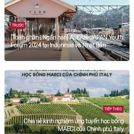
navigation
TRƯỚC
[Toàn phần | Ngắn hạn] ASEAN-JAPAN Youth
Forum 2024 tại Indonesia và Nhật Bản
TIẾP THEO
Chia sẻ kinh nghiệm ứng tuyển học bổng
MAECI của Chính phủ Italy