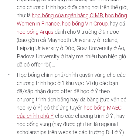
cho chương trình học ở đa dạng nơi trên thế giới,
như là
học bổng của ngân hàng CIMB
,
học bổng
Women in Finance
,
học bổng Vin Group
, hay cả
học bổng Arqus
dành cho 9 trường ở 9 nước
(bao gồm cả Maynooth University ở Ireland,
Leipzig University ở Đức, Graz University ở Áo,
Padova University ở Italy mà nhiều bạn hiện giờ
đã có offer rồi)…
Học bổng chính phủ/chính quyền vùng cho các
chương trình học ở 1 khu vực. Ví dụ các bạn
đã/sắp nhận được offer để học ở Ý theo
chương trình đơn bằng hay đa bằng (tức vẫn có
học kỳ ở Ý) có thể ứng tuyển
học bổng MAECI
của chính phủ Ý
cho các chương trình ở Ý , hay
học bổng vùng (hay được ghi tên là regional
scholarships trên website các trường ĐH ở Ý)…