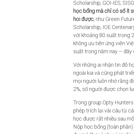
Scholarship, GOI-IES, SIS
học bổng mà chỉ có số ít s
hoi được
, như Green Futur
Scholarship, IOE Centenary
với khoảng 80 suất trong 
không ưu tiên ứng viên Việ
suất trong năm nay – đây 
Với những ai nhận tin đỗ h
ngoài kia và cũng phát tri
mọi người luôn nhớ rằng đi
2%, số người được chọn luô
Trong group Opty Hunters c
phép trích lại vài câu từ 
học được rất nhiều sau mỗi 
Nộp học bổng (toàn phần)