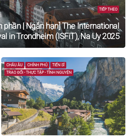
TIẾP THEO
àn phần | Ngắn hạn] The International
val in Trondheim (ISFiT), Na Uy 2025
CHÂU ÂU
CHÍNH PHỦ
TIẾN SĨ
TRAO ĐỔI - THỰC TẬP - TÌNH NGUYỆN