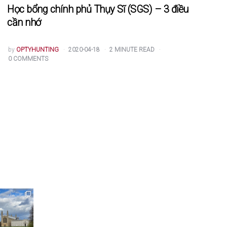
Học bổng chính phủ Thụy Sĩ (SGS) – 3 điều
cần nhớ
POSTED
by
OPTYHUNTING
2020-04-18
2
MINUTE READ
BY
0
COMMENTS