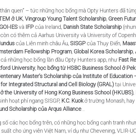
thân quen” – tức những học bổng mà Opty Hunters đã từng
TEM ở UK
,
Vingroup Young Talent Scholarship
,
Green Futur
GOI-IES
và
IFP
của Ireland,
Danish State Scholarship
(nhưn
còn có thêm cả Aarhus University và University of Copen
undus
của Liên minh châu Âu,
SISGP
của Thụy Điển,
Maast
msterdam Fellowship Program
,
Global Korea Scholarship
,
 cả những học bổng lần đầu Opty Hunters app, như
Fast Re
xford University
,
học bổng từ
HSBC Business School ở Pekin
entenary Master’s Scholarship của Institute of Education 
for Integrated Structural and Cell Biology (GRAL)
tại Unive
 ở the University of Hong Kong Business School (HKUBS)
,
sinh hoạt phí ngang SISGP,
K.C. Kuok
ở trường Monash, hay
und Scholarship của Arqus Alliance
…
ng số các học bổng trên, có những học bổng cạnh tranh như
 suất cho ứng viên Việt Nam, ví dụ như Chevening, VLIR-UO