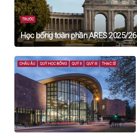
TRƯỚC
Học bổng toàn phần ARES 2025/26 t
CHÂU ÂU
QUỸ HỌC BỔNG
QUÝ II
QUÝ III
THẠC SĨ