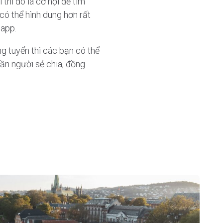
thì đó là cơ hội để tìm
có thể hình dung hơn rất
 app.
 tuyển thì các bạn có thể
ần người sẻ chia, đồng