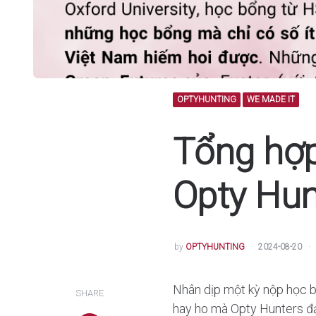
OPTYHUNTING
WE MADE IT
Tổng hợp
Opty Hu
POSTED
by
OPTYHUNTING
2024-08-20
Nhân dịp một kỳ nộp học b
SHARE
hay ho mà Opty Hunters đ