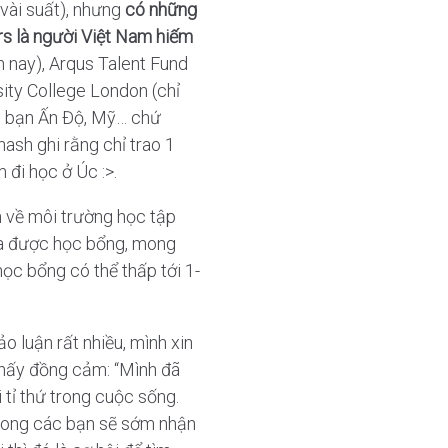
vài suất), nhưng
có những
rs là người Việt Nam hiếm
m nay), Arqus Talent Fund
sity College London (chỉ
c bạn Ấn Độ, Mỹ… chứ
ash ghi rằng chỉ trao 1
đi học ở Úc :>.
m về môi trường học tập
hưa được học bổng, mong
học bổng có thể thấp tới 1-
o luận rất nhiều, mình xin
 thấy đồng cảm: “Mình đã
 tỉ thứ trong cuộc sống.
 mong các bạn sẽ sớm nhận