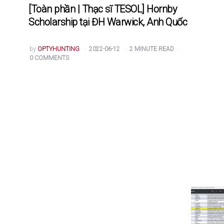
[Toàn phần | Thạc sĩ TESOL] Hornby
Scholarship tại ĐH Warwick, Anh Quốc
POSTED
by
OPTYHUNTING
2022-06-12
2
MINUTE READ
BY
0
COMMENTS