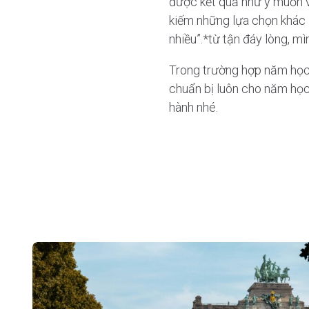
được kết quả như ý muốn và 
kiếm những lựa chọn khác –
nhiều”.*từ tận đáy lòng, 
Trong trường hợp năm học 
chuẩn bị luôn cho năm học
hành nhé.
Post
navigation