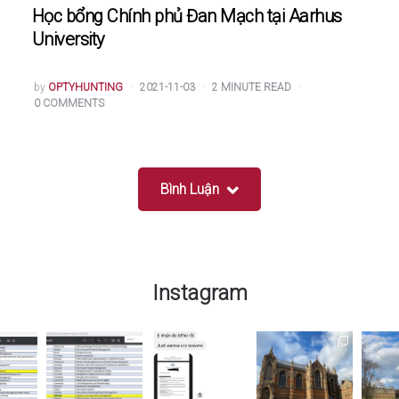
Học bổng Chính phủ Đan Mạch tại Aarhus
University
POSTED
by
OPTYHUNTING
2021-11-03
2
MINUTE READ
BY
0
COMMENTS
Bình Luận
Instagram