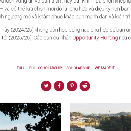
luôn vững tin vô bản thân”; hay cả “Khi 1 lựa chọn khép lại 
 và có thể lựa chọn mới đó lại phù hợp và diệu kỳ hơn bạn 
mình ngưỡng mộ và khâm phục khác bạn mạnh dạn và kiên trì
này (2024/25) không còn học bổng nào phù hợp để bạn ứng
 tới (2025/26). Các bạn cứ nhắn
Opportunity Hunting
nếu c
FULL
FULL SCHOLARSHIP
SCHOLARSHIP
WE MADE IT