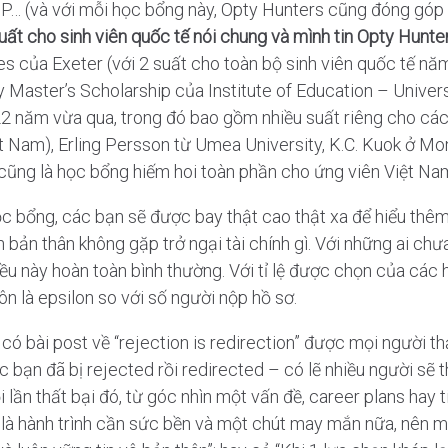
GP… (và với mỗi học bổng này, Opty Hunters cũng đóng góp 
uất cho sinh viên quốc tế nói chung và mình tin Opty Hunte
es của Exeter (với 2 suất cho toàn bộ sinh viên quốc tế nă
 Master’s Scholarship của Institute of Education – Univer
22 năm vừa qua, trong đó bao gồm nhiều suất riêng cho cá
t Nam), Erling Persson từ Umea University, K.C. Kuok ở Mon
cũng là học bổng hiếm hoi toàn phần cho ứng viên Việt Nam 
ọc bổng, các bạn sẽ được bay thật cao thật xa để hiểu thê
ển bản thân không gặp trở ngại tài chính gì. Với những ai c
ều này hoàn toàn bình thường. Với tỉ lệ được chọn của các 
n là epsilon so với số người nộp hồ sơ.
ó bài post về “rejection is redirection” được mọi người thả
các bạn đã bị rejected rồi redirected – có lẽ nhiều người sẽ
lần thất bại đó, từ góc nhìn một vấn đề, career plans hay ti
 là hành trình cần sức bền và một chút may mắn nữa, nên