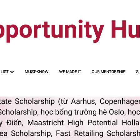
LIST
MUST-KNOW
WE MADE IT
OUR MENTORSHIP
SI