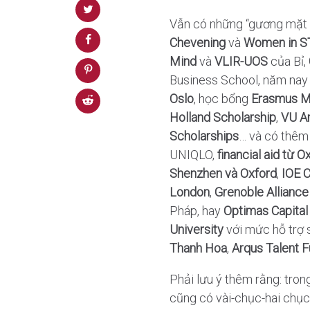
Vẫn có những “gương mặt 
Chevening
và
Women in S
Mind
và
VLIR-UOS
của Bỉ,
Business School, năm nay 
Oslo
, học bổng
Erasmus M
Holland Scholarship
,
VU A
Scholarships
… và có thêm
UNIQLO,
financial aid từ O
Shenzhen và Oxford
,
IOE C
London
,
Grenoble Alliance 
Pháp, hay
Optimas Capital
University
với mức hỗ trợ 
Thanh Hoa
,
Arqus Talent F
Phải lưu ý thêm rằng: tro
cũng có vài-chục-hai chục