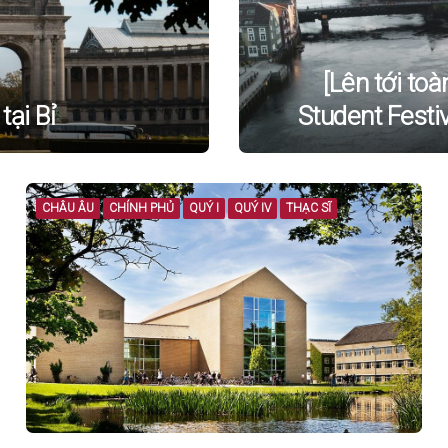
[Lên tới to
ại Bỉ
Student Festi
CHÂU ÂU
CHÍNH PHỦ
QUÝ I
QUÝ IV
THẠC SĨ