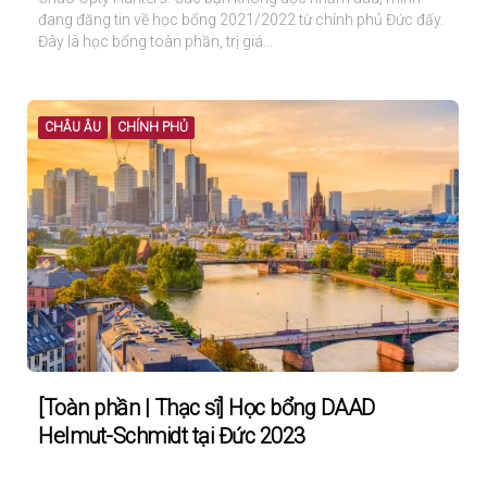
đang đăng tin về học bổng 2021/2022 từ chính phủ Đức đấy.
Đây là học bổng toàn phần, trị giá…
CHÂU ÂU
CHÍNH PHỦ
[Toàn phần | Thạc sĩ] Học bổng DAAD
Helmut-Schmidt tại Đức 2023