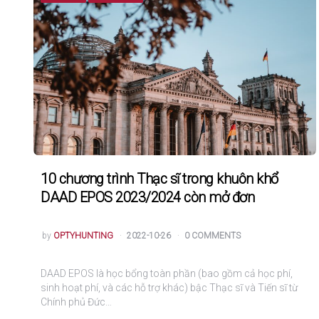
10 chương trình Thạc sĩ trong khuôn khổ
DAAD EPOS 2023/2024 còn mở đơn
POSTED
by
OPTYHUNTING
2022-10-26
0 COMMENTS
DAAD EPOS là học bổng toàn phần (bao gồm cả học phí,
sinh hoạt phí, và các hỗ trợ khác) bậc Thạc sĩ và Tiến sĩ từ
Chính phủ Đức…