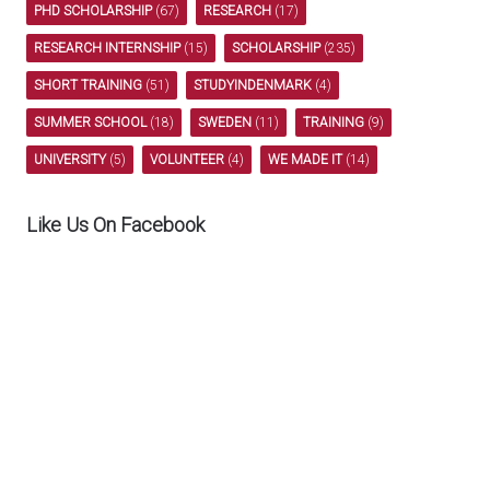
PHD SCHOLARSHIP
(67)
RESEARCH
(17)
RESEARCH INTERNSHIP
(15)
SCHOLARSHIP
(235)
SHORT TRAINING
(51)
STUDYINDENMARK
(4)
SUMMER SCHOOL
(18)
SWEDEN
(11)
TRAINING
(9)
UNIVERSITY
(5)
VOLUNTEER
(4)
WE MADE IT
(14)
Like Us On Facebook