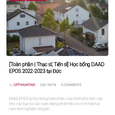
[Toàn phần | Thạc sĩ, Tiến sĩ] Học bổng DAAD
EPOS 2022-2023 tại Đức
POSTED
by
OPTYHUNTING
2021-03-18
0 COMMENTS
DAAD EPOS là học bổng toàn phần của chính phủ Đức cấp
cho các bạn từ các nước đang phát triển và có ít nhất hai
năm kinh nghiệm chuyên…