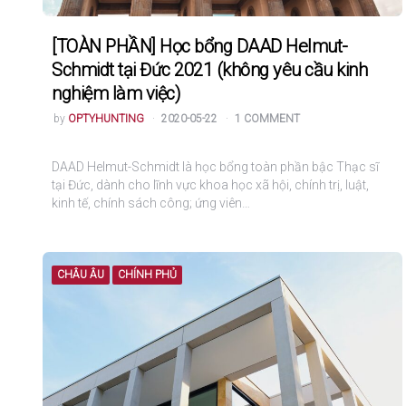
[TOÀN PHẦN] Học bổng DAAD Helmut-
Schmidt tại Đức 2021 (không yêu cầu kinh
nghiệm làm việc)
POSTED
by
OPTYHUNTING
2020-05-22
1 COMMENT
DAAD Helmut-Schmidt là học bổng toàn phần bậc Thạc sĩ
tại Đức, dành cho lĩnh vực khoa học xã hội, chính trị, luật,
kinh tế, chính sách công; ứng viên…
CHÂU ÂU
CHÍNH PHỦ