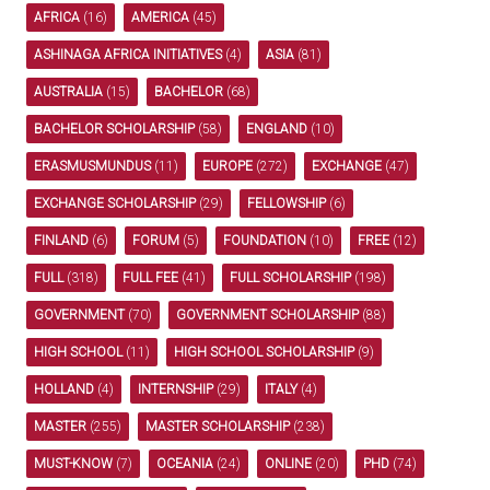
AFRICA
(16)
AMERICA
(45)
ASHINAGA AFRICA INITIATIVES
(4)
ASIA
(81)
AUSTRALIA
(15)
BACHELOR
(68)
BACHELOR SCHOLARSHIP
(58)
ENGLAND
(10)
ERASMUSMUNDUS
(11)
EUROPE
(272)
EXCHANGE
(47)
EXCHANGE SCHOLARSHIP
(29)
FELLOWSHIP
(6)
FINLAND
(6)
FORUM
(5)
FOUNDATION
(10)
FREE
(12)
FULL
(318)
FULL FEE
(41)
FULL SCHOLARSHIP
(198)
GOVERNMENT
(70)
GOVERNMENT SCHOLARSHIP
(88)
HIGH SCHOOL
(11)
HIGH SCHOOL SCHOLARSHIP
(9)
HOLLAND
(4)
INTERNSHIP
(29)
ITALY
(4)
MASTER
(255)
MASTER SCHOLARSHIP
(238)
MUST-KNOW
(7)
OCEANIA
(24)
ONLINE
(20)
PHD
(74)