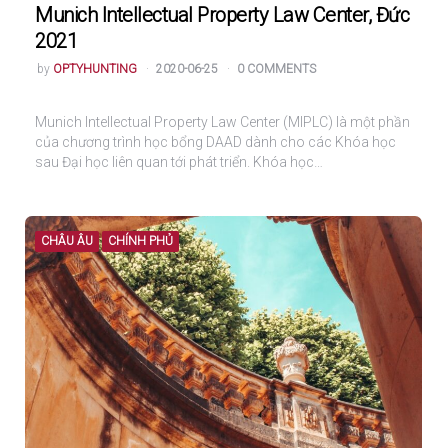
Munich Intellectual Property Law Center, Đức
2021
POSTED
by
OPTYHUNTING
2020-06-25
0 COMMENTS
Munich Intellectual Property Law Center (MIPLC) là một phần
của chương trình học bổng DAAD dành cho các Khóa học
sau Đại học liên quan tới phát triển. Khóa học…
CHÂU ÂU
CHÍNH PHỦ