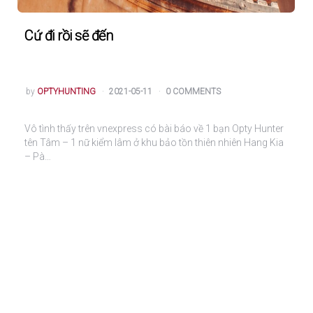
Cứ đi rồi sẽ đến
POSTED
by
OPTYHUNTING
2021-05-11
0 COMMENTS
Vô tình thấy trên vnexpress có bài báo về 1 bạn Opty Hunter
tên Tâm – 1 nữ kiểm lâm ở khu bảo tồn thiên nhiên Hang Kia
– Pà…