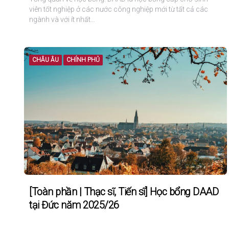
viên tốt nghiệp ở các nước công nghiệp mới từ tất cả các
ngành và với ít nhất…
CHÂU ÂU
CHÍNH PHỦ
[Toàn phần | Thạc sĩ, Tiến sĩ] Học bổng DAAD
tại Đức năm 2025/26