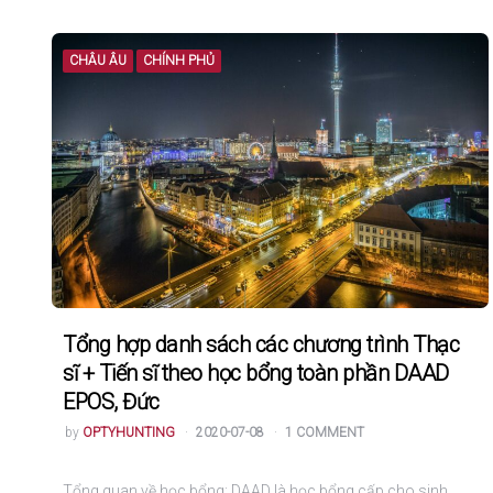
CHÂU ÂU
CHÍNH PHỦ
Tổng hợp danh sách các chương trình Thạc
sĩ + Tiến sĩ theo học bổng toàn phần DAAD
EPOS, Đức
POSTED
by
OPTYHUNTING
2020-07-08
1 COMMENT
Tổng quan về học bổng: DAAD là học bổng cấp cho sinh