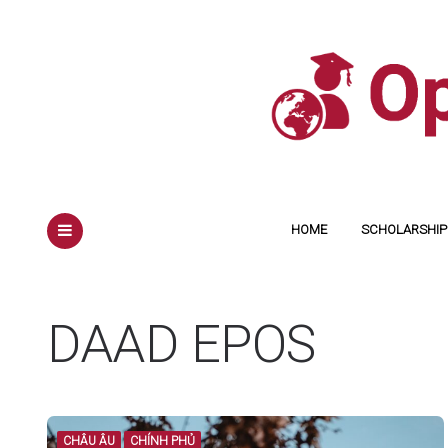
HOME
SCHOLARSHIP 
MENU
DAAD EPOS
CHÂU ÂU
CHÍNH PHỦ