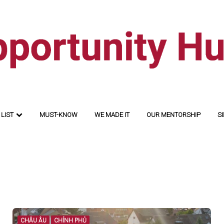
LIST
MUST-KNOW
WE MADE IT
OUR MENTORSHIP
SI
CHÂU ÂU
CHÍNH PHỦ