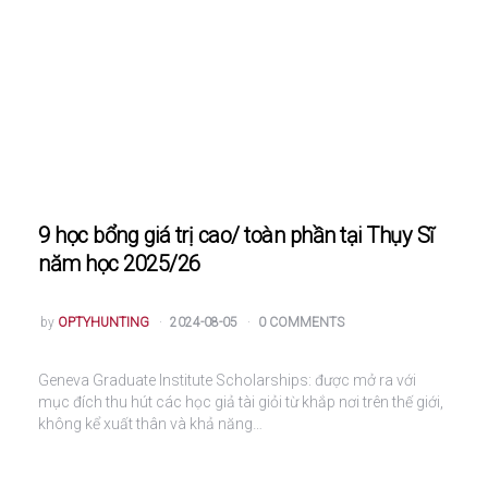
9 học bổng giá trị cao/ toàn phần tại Thụy Sĩ
năm học 2025/26
POSTED
by
OPTYHUNTING
2024-08-05
0 COMMENTS
Geneva Graduate Institute Scholarships: được mở ra với
mục đích thu hút các học giả tài giỏi từ khắp nơi trên thế giới,
không kể xuất thân và khả năng…