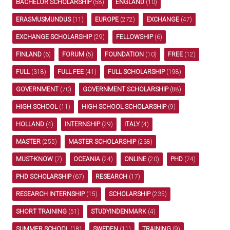
BACHELOR SCHOLARSHIP
(58)
ENGLAND
(10)
ERASMUSMUNDUS
(11)
EUROPE
(272)
EXCHANGE
(47)
EXCHANGE SCHOLARSHIP
(29)
FELLOWSHIP
(6)
FINLAND
(6)
FORUM
(5)
FOUNDATION
(10)
FREE
(12)
FULL
(318)
FULL FEE
(41)
FULL SCHOLARSHIP
(198)
GOVERNMENT
(70)
GOVERNMENT SCHOLARSHIP
(88)
HIGH SCHOOL
(11)
HIGH SCHOOL SCHOLARSHIP
(9)
HOLLAND
(4)
INTERNSHIP
(29)
ITALY
(4)
MASTER
(255)
MASTER SCHOLARSHIP
(238)
MUST-KNOW
(7)
OCEANIA
(24)
ONLINE
(20)
PHD
(74)
PHD SCHOLARSHIP
(67)
RESEARCH
(17)
RESEARCH INTERNSHIP
(15)
SCHOLARSHIP
(235)
SHORT TRAINING
(51)
STUDYINDENMARK
(4)
SUMMER SCHOOL
(18)
SWEDEN
(11)
TRAINING
(9)