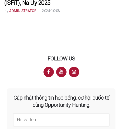
(ISFiT), Na Uy 2025
POSTED
by
ADMINISTRATOR
2024-10-08
BY
FOLLOW US
Cập nhật thông tin học bổng, cơ hội quốc tế
cùng Opportunity Hunting.