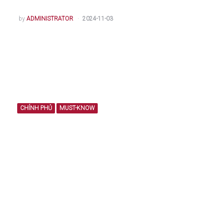
POSTED
by
ADMINISTRATOR
2024-11-03
BY
CHÍNH PHỦ
MUST-KNOW