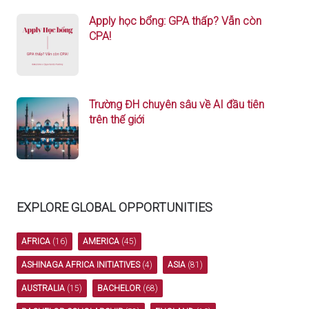
Apply học bổng: GPA thấp? Vẫn còn
CPA!
Trường ĐH chuyên sâu về AI đầu tiên
trên thế giới
EXPLORE GLOBAL OPPORTUNITIES
AFRICA
(16)
AMERICA
(45)
ASHINAGA AFRICA INITIATIVES
(4)
ASIA
(81)
AUSTRALIA
(15)
BACHELOR
(68)